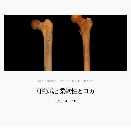
読んで深めるヨガ | YOGA THERAPY
可動域と柔軟性とヨガ
2:43 PM
YM