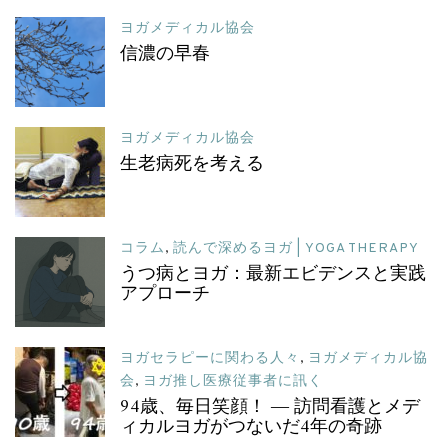
ヨガメディカル協会
信濃の早春
ヨガメディカル協会
生老病死を考える
コラム
,
読んで深めるヨガ | YOGA THERAPY
うつ病とヨガ：最新エビデンスと実践
アプローチ
ヨガセラピーに関わる人々
,
ヨガメディカル協
会
,
ヨガ推し医療従事者に訊く
94歳、毎日笑顔！ ― 訪問看護とメデ
ィカルヨガがつないだ4年の奇跡