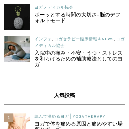
ヨガメディカル協会
ボーッとする時間の大切さ–脳のデフ
ォルトモード
インフォ
,
ヨガセラピー臨床情報＆NEWS
,
ヨガ
メディカル協会
入院中の痛み・不安・うつ・ストレス
を和らげるための補助療法としてのヨ
ガ
人気投稿
読んで深めるヨガ | YOGA THERAPY
1
ヨガで体を痛める原因と痛めやすい場