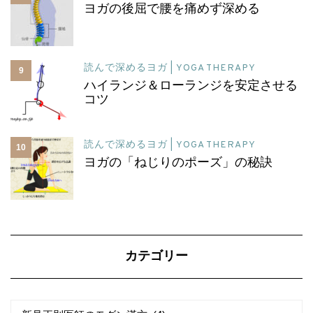
ヨガの後屈で腰を痛めず深める
読んで深めるヨガ | YOGA THERAPY
9
ハイランジ＆ローランジを安定させる
コツ
読んで深めるヨガ | YOGA THERAPY
10
ヨガの「ねじりのポーズ」の秘訣
カテゴリー
カ
カ