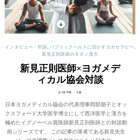
インタビュー・対談
,
パブリックヘルスに活かすヨガセラピー
,
新見正則医師のモダン漢方
新見正則医師×ヨガメデ
ィカル協会対談
6:18 PM
YM
日本ヨガメディカル協会の代表理事岡部朋子とオッ
クスフォード大学医学博士にして西洋医学と漢方を
極めたイグノーベル賞医師新見正則医師との対談動
画シリーズです。 この記事の筆者である新見先生