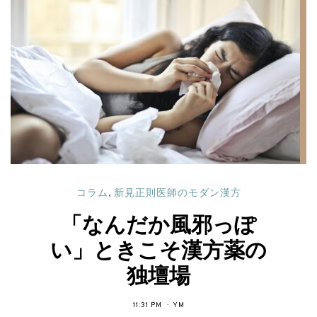
コラム
,
新見正則医師のモダン漢方
「なんだか風邪っぽ
い」ときこそ漢方薬の
独壇場
11:31 PM
YM