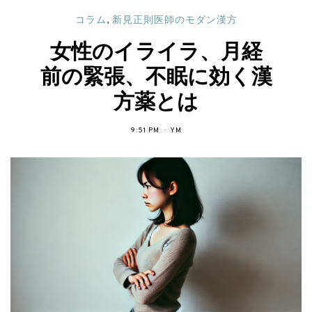
コラム
,
新見正則医師のモダン漢方
女性のイライラ、月経
前の緊張、不眠に効く漢
方薬とは
9:51 PM
YM