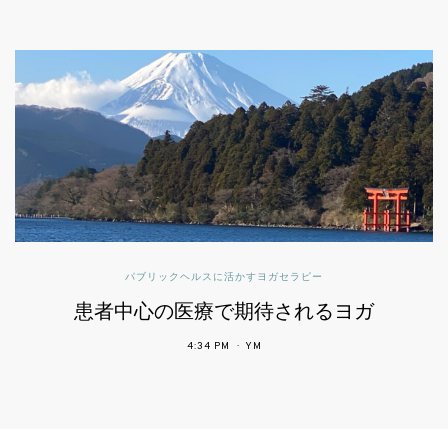
パブリックヘルスに活かすヨガセラピー
患者中心の医療で期待されるヨガ
4:34 PM
YM