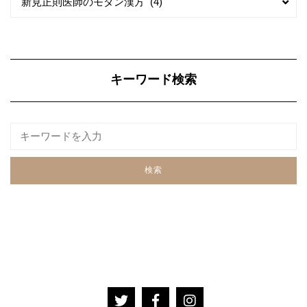
新見正則医師のモダン漢方 (4)
テ
テ
ゴ
ゴ
リ
リ
ー
ー
キーワード検索