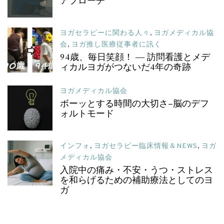
アプローチ
ヨガセラピーに関わる人々
,
ヨガメディカル協
会
,
ヨガ推し医療従事者に訊く
94歳、毎日笑顔！ ― 訪問看護とメデ
ィカルヨガがつないだ4年の奇跡
ヨガメディカル協会
ボーッとする時間の大切さ–脳のデフ
ォルトモード
インフォ
,
ヨガセラピー臨床情報＆NEWS
,
ヨガ
メディカル協会
入院中の痛み・不安・うつ・ストレス
を和らげるための補助療法としてのヨ
ガ