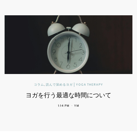
パブリックヘルスに活かすヨガセラピー
患者中心の医療で期待されるヨガ
4:34 PM
YM