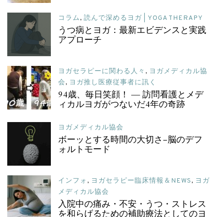
コラム
,
読んで深めるヨガ | YOGA THERAPY
うつ病とヨガ：最新エビデンスと実践
アプローチ
ヨガセラピーに関わる人々
,
ヨガメディカル協
会
,
ヨガ推し医療従事者に訊く
94歳、毎日笑顔！ ― 訪問看護とメデ
ィカルヨガがつないだ4年の奇跡
ヨガメディカル協会
ボーッとする時間の大切さ–脳のデフ
ォルトモード
インフォ
,
ヨガセラピー臨床情報＆NEWS
,
ヨガ
メディカル協会
入院中の痛み・不安・うつ・ストレス
を和らげるための補助療法としてのヨ