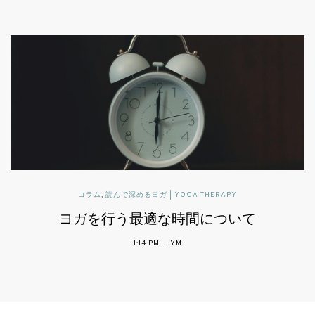
パブリックヘルスに活かすヨガセラピー
患者中心の医療で期待されるヨガ
4:34 PM
YM