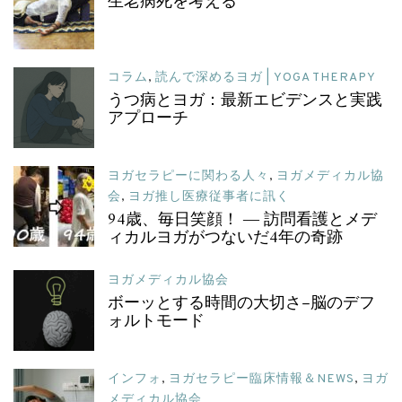
生老病死を考える
コラム
,
読んで深めるヨガ | YOGA THERAPY
うつ病とヨガ：最新エビデンスと実践
アプローチ
ヨガセラピーに関わる人々
,
ヨガメディカル協
会
,
ヨガ推し医療従事者に訊く
94歳、毎日笑顔！ ― 訪問看護とメデ
ィカルヨガがつないだ4年の奇跡
ヨガメディカル協会
ボーッとする時間の大切さ–脳のデフ
ォルトモード
インフォ
,
ヨガセラピー臨床情報＆NEWS
,
ヨガ
メディカル協会