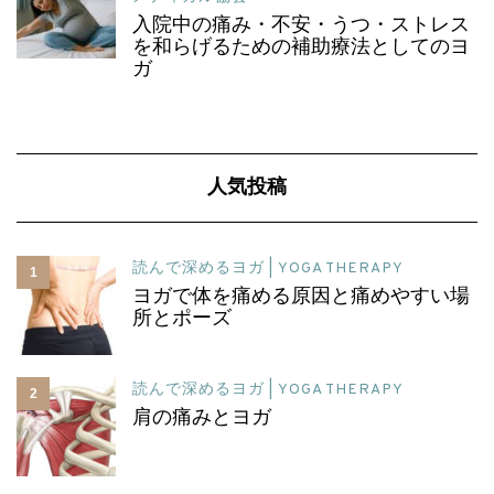
入院中の痛み・不安・うつ・ストレス
を和らげるための補助療法としてのヨ
ガ
人気投稿
読んで深めるヨガ | YOGA THERAPY
1
ヨガで体を痛める原因と痛めやすい場
所とポーズ
読んで深めるヨガ | YOGA THERAPY
2
肩の痛みとヨガ