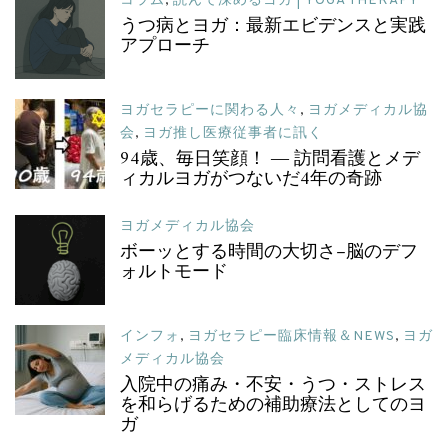
コラム
,
読んで深めるヨガ | YOGA THERAPY
うつ病とヨガ：最新エビデンスと実践
アプローチ
ヨガセラピーに関わる人々
,
ヨガメディカル協
会
,
ヨガ推し医療従事者に訊く
94歳、毎日笑顔！ ― 訪問看護とメデ
ィカルヨガがつないだ4年の奇跡
ヨガメディカル協会
ボーッとする時間の大切さ–脳のデフ
ォルトモード
インフォ
,
ヨガセラピー臨床情報＆NEWS
,
ヨガ
メディカル協会
入院中の痛み・不安・うつ・ストレス
を和らげるための補助療法としてのヨ
ガ