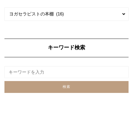
カ
カ
ヨガセラピストの本棚 (16)
テ
テ
ゴ
ゴ
リ
リ
ー
ー
キーワード検索