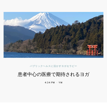
パブリックヘルスに活かすヨガセラピー
患者中心の医療で期待されるヨガ
4:34 PM
YM