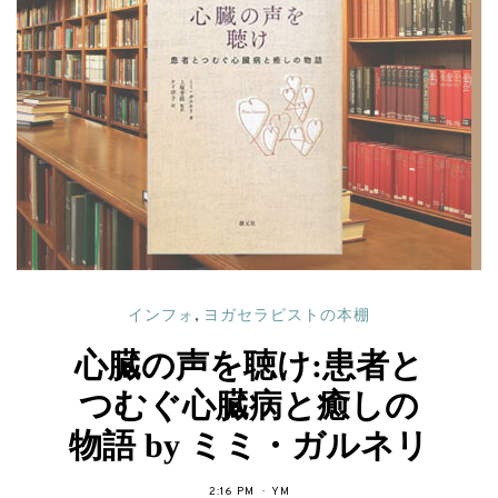
インフォ
,
ヨガセラピストの本棚
心臓の声を聴け:患者と
つむぐ心臓病と癒しの
物語 by ミミ・ガルネリ
2:16 PM
YM