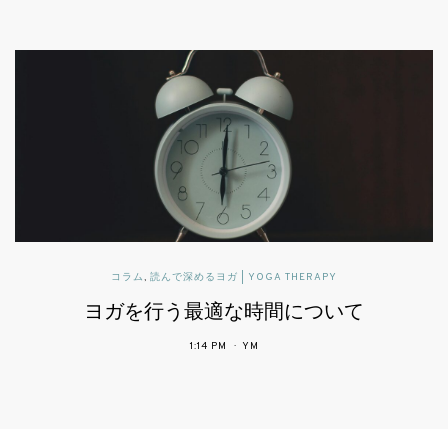
パブリックヘルスに活かすヨガセラピー
患者中心の医療で期待されるヨガ
4:34 PM
YM