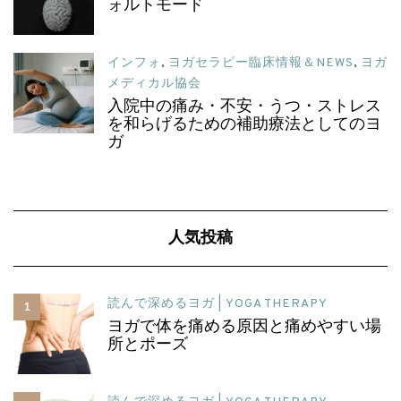
ォルトモード
インフォ
,
ヨガセラピー臨床情報＆NEWS
,
ヨガ
メディカル協会
入院中の痛み・不安・うつ・ストレス
を和らげるための補助療法としてのヨ
ガ
人気投稿
読んで深めるヨガ | YOGA THERAPY
1
ヨガで体を痛める原因と痛めやすい場
所とポーズ