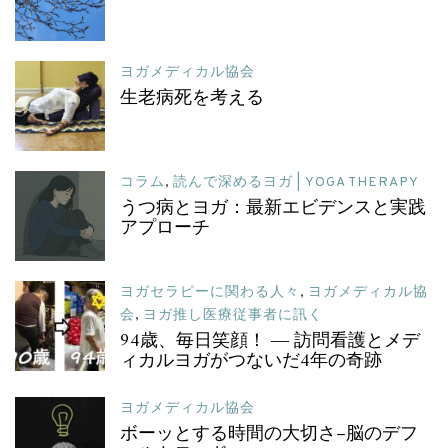
ヨガメディカル協会
生老病死を考える
コラム
,
読んで深めるヨガ | YOGA THERAPY
うつ病とヨガ：最新エビデンスと実践
アプローチ
ヨガセラピーに関わる人々
,
ヨガメディカル協
会
,
ヨガ推し医療従事者に訊く
94歳、毎日笑顔！ ― 訪問看護とメデ
ィカルヨガがつないだ4年の奇跡
ヨガメディカル協会
ボーッとする時間の大切さ–脳のデフ