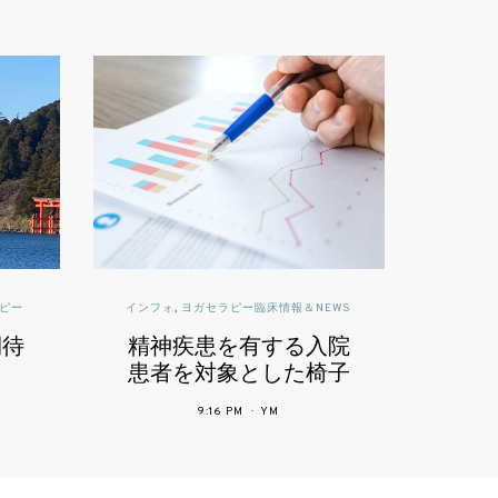
床情報＆NEWS
読んで深めるヨガ | YOGA THERAPY
する入院
ヨガで体を痛める原因
した椅子
と痛めやすい場所とポ
る体力へ
ーズ
M
12:03 PM
YM
響