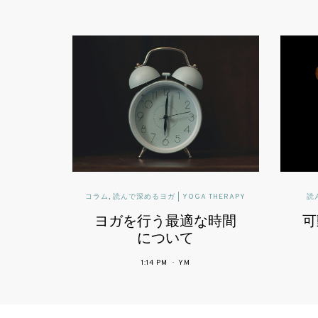
 YOGA THERAPY
読んで深めるヨガ | YOGA THERAPY
最適な時間
可動域と柔軟性とヨガ
いて
2:43 PM
YM
YM