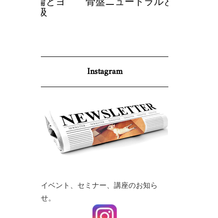
理論とヨ
骨盤ニュートラルとヨガ
調身・調
呼吸
p
Instagram
イベント、セミナー、講座のお知ら
せ。