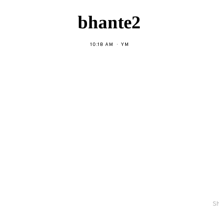
bhante2
10:18 AM
YM
Sh