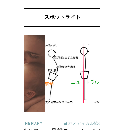
スポットライト
 THERAPY
ヨガメディカル協会
読んで深めるヨガ