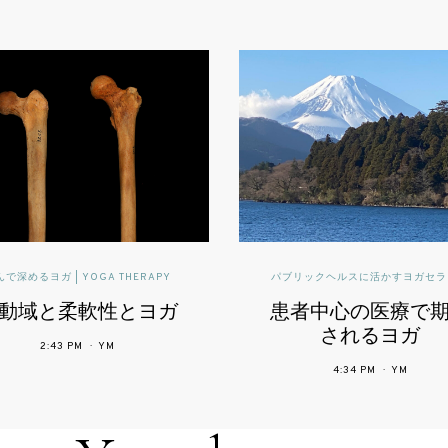
パブリックヘルスに活かすヨガセラピー
インフォ
,
ヨガセラピー臨
患者中心の医療で期待
精神疾患を有
患者を対象と
されるヨガ
ヨガ療法によ
4:34 PM
YM
9:16 PM
Y
の影