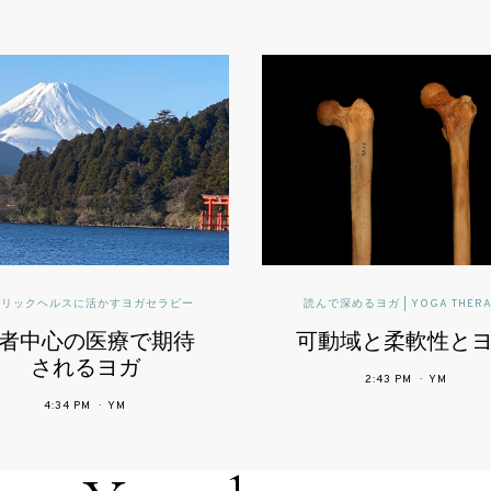
読んで深めるヨガ | YOGA THERAPY
インフォ
,
ヨガセラピー臨床
可動域と柔軟性とヨガ
精神疾患を有
患者を対象と
2:43 PM
YM
ヨガ療法によ
9:16 PM
YM
の影響