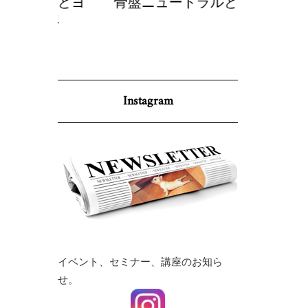
理論とヨ
骨盤ニュートラルとヨガ
調身・調
呼吸
p
Instagram
イベント、セミナー、講座のお知ら
せ。