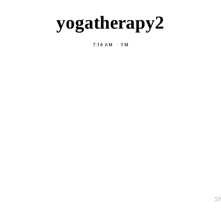
yogatherapy2
7:14 AM
YM
Sh