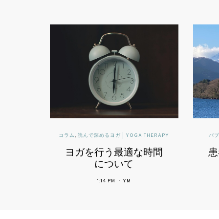
YOGA THERAPY
パブリックヘルスに活かすヨガセラピー
最適な時間
患者中心の医療で期待
されるヨガ
いて
YM
4:34 PM
YM