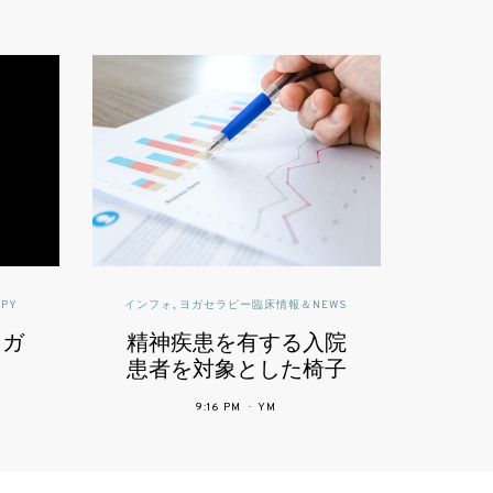
情報＆NEWS
読んで深めるヨガ | YOGA THERAPY
する入院
ヨガで体を痛める原因
した椅子
と痛めやすい場所とポ
る体力へ
ーズ
12:03 PM
YM