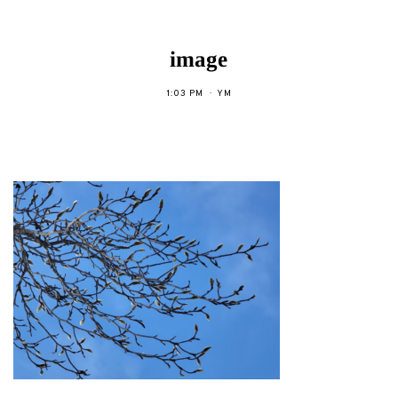
image
1:03 PM
YM