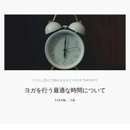
読んで深めるヨガ | YOGA THERAPY
可動域と柔軟性とヨガ
2:43 PM
YM