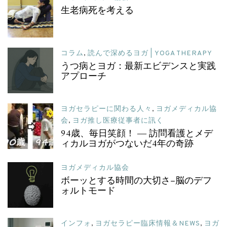
生老病死を考える
コラム
,
読んで深めるヨガ | YOGA THERAPY
うつ病とヨガ：最新エビデンスと実践
アプローチ
ヨガセラピーに関わる人々
,
ヨガメディカル協
会
,
ヨガ推し医療従事者に訊く
94歳、毎日笑顔！ ― 訪問看護とメデ
ィカルヨガがつないだ4年の奇跡
ヨガメディカル協会
ボーッとする時間の大切さ–脳のデフ
ォルトモード
インフォ
,
ヨガセラピー臨床情報＆NEWS
,
ヨガ