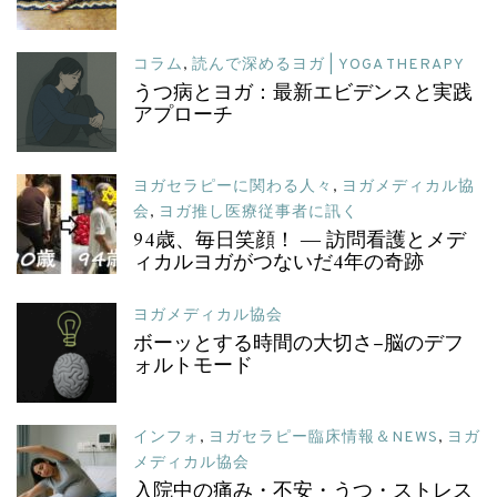
コラム
,
読んで深めるヨガ | YOGA THERAPY
うつ病とヨガ：最新エビデンスと実践
アプローチ
ヨガセラピーに関わる人々
,
ヨガメディカル協
会
,
ヨガ推し医療従事者に訊く
94歳、毎日笑顔！ ― 訪問看護とメデ
ィカルヨガがつないだ4年の奇跡
ヨガメディカル協会
ボーッとする時間の大切さ–脳のデフ
ォルトモード
インフォ
,
ヨガセラピー臨床情報＆NEWS
,
ヨガ
メディカル協会
入院中の痛み・不安・うつ・ストレス