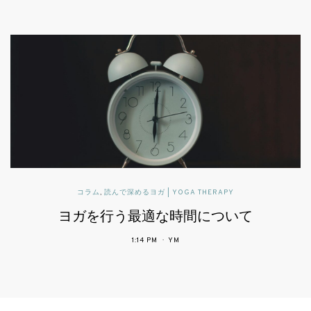
パブリックヘルスに活かすヨガセラピー
患者中心の医療で期待されるヨガ
4:34 PM
YM