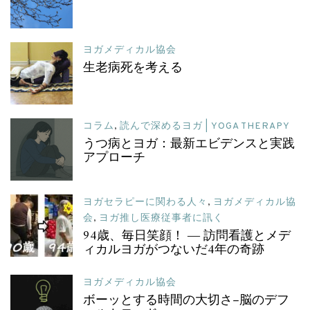
ヨガメディカル協会
生老病死を考える
コラム
,
読んで深めるヨガ | YOGA THERAPY
うつ病とヨガ：最新エビデンスと実践
アプローチ
ヨガセラピーに関わる人々
,
ヨガメディカル協
会
,
ヨガ推し医療従事者に訊く
94歳、毎日笑顔！ ― 訪問看護とメデ
ィカルヨガがつないだ4年の奇跡
ヨガメディカル協会
ボーッとする時間の大切さ–脳のデフ