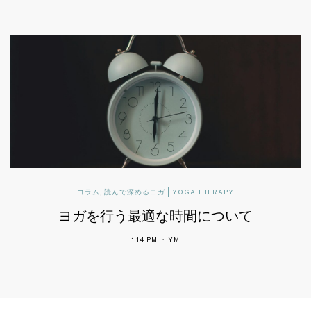
読んで深めるヨガ | YOGA THERAPY
可動域と柔軟性とヨガ
2:43 PM
YM