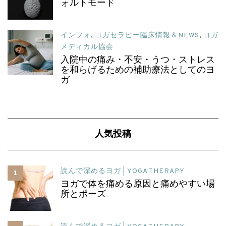
ォルトモード
インフォ
,
ヨガセラピー臨床情報＆NEWS
,
ヨガ
メディカル協会
入院中の痛み・不安・うつ・ストレス
を和らげるための補助療法としてのヨ
ガ
人気投稿
読んで深めるヨガ | YOGA THERAPY
1
ヨガで体を痛める原因と痛めやすい場
所とポーズ