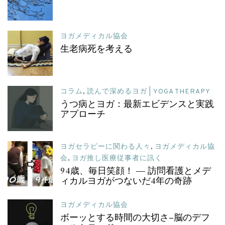
ヨガメディカル協会
生老病死を考える
コラム
,
読んで深めるヨガ | YOGA THERAPY
うつ病とヨガ：最新エビデンスと実践
アプローチ
ヨガセラピーに関わる人々
,
ヨガメディカル協
会
,
ヨガ推し医療従事者に訊く
94歳、毎日笑顔！ ― 訪問看護とメデ
ィカルヨガがつないだ4年の奇跡
ヨガメディカル協会
ボーッとする時間の大切さ–脳のデフ