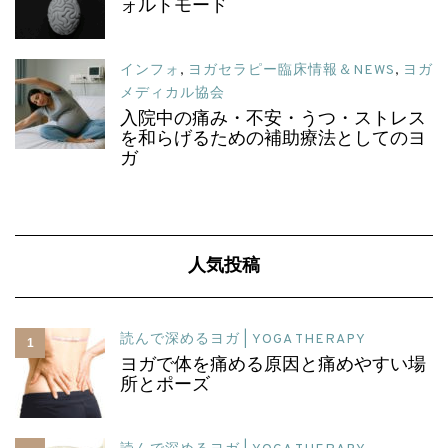
ォルトモード
インフォ
,
ヨガセラピー臨床情報＆NEWS
,
ヨガ
メディカル協会
入院中の痛み・不安・うつ・ストレス
を和らげるための補助療法としてのヨ
ガ
人気投稿
読んで深めるヨガ | YOGA THERAPY
1
ヨガで体を痛める原因と痛めやすい場
所とポーズ