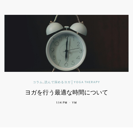
読んで深めるヨガ | YOGA THERAPY
て
可動域と柔軟性とヨガ
2:43 PM
YM