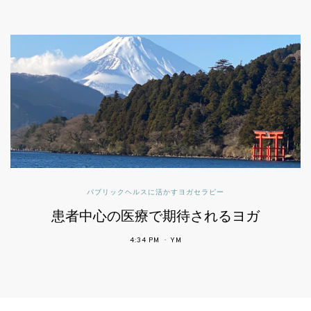
パブリックヘルスに活かすヨガセラピー
患者中心の医療で期待されるヨガ
4:34 PM
YM