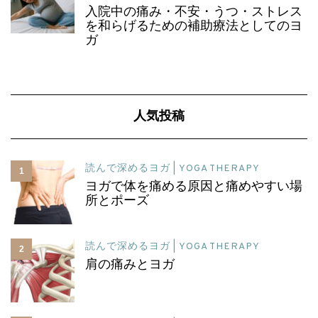
入院中の痛み・不安・うつ・ストレス
を和らげるための補助療法としてのヨ
ガ
人気投稿
読んで深めるヨガ | YOGA THERAPY
1
ヨガで体を痛める原因と痛めやすい場
所とポーズ
読んで深めるヨガ | YOGA THERAPY
2
肩の痛みとヨガ