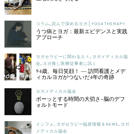
コラム
,
読んで深めるヨガ | YOGA THERAPY
うつ病とヨガ：最新エビデンスと実践
アプローチ
ヨガセラピーに関わる人々
,
ヨガメディカル協
会
,
ヨガ推し医療従事者に訊く
94歳、毎日笑顔！ ― 訪問看護とメデ
ィカルヨガがつないだ4年の奇跡
ヨガメディカル協会
ボーッとする時間の大切さ–脳のデフ
ォルトモード
インフォ
,
ヨガセラピー臨床情報＆NEWS
,
ヨガ
メディカル協会