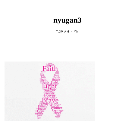
nyugan3
7:39 AM
YM