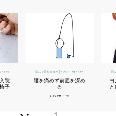
んで深めるヨガ | YOGA THERAPY
読んで深めるヨガ | YOGA THERA
を痛めず前屈を深め
ヨガで体を痛める
と痛めやすい場所
る
ーズ
8:36 PM
YM
12:03 PM
YM