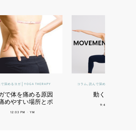
PY
コラム
,
読んで深めるヨガ | YOGA THERAPY
コ
原因
動くことは薬
とポ
9:44 PM
YM