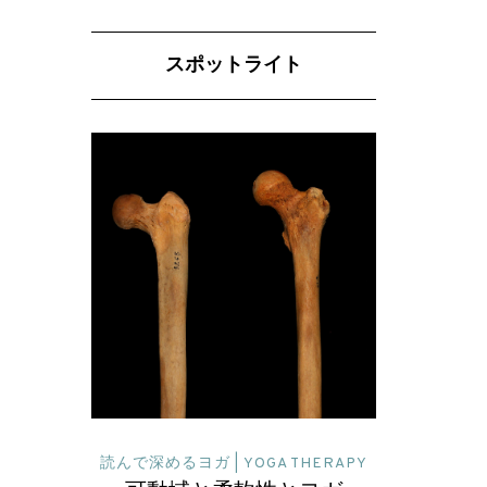
スポットライト
 THERAPY
読んで深めるヨガ | YOGA THERAPY
ヨガセラ