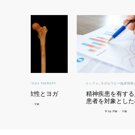
ERAPY
インフォ
,
ヨガセラピー臨床情報＆NEWS
読
とヨガ
精神疾患を有する入院
腰
患者を対象とした椅子
ヨガ療法による体力へ
9:16 PM
YM
の影響