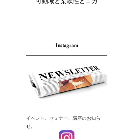
:Re-
可動域と柔軟性とヨガ
国際ヨガ
（ＩＡＹ
リチャ
Instagram
イベント、セミナー、講座のお知ら
せ。