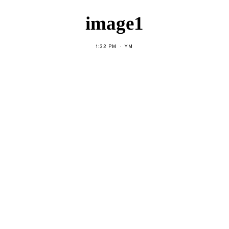
image1
1:32 PM
YM