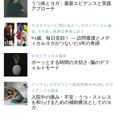
うつ病とヨガ：最新エビデンスと実践
アプローチ
ヨガセラピーに関わる人々
,
ヨガメディカル協
会
,
ヨガ推し医療従事者に訊く
94歳、毎日笑顔！ ― 訪問看護とメデ
ィカルヨガがつないだ4年の奇跡
ヨガメディカル協会
ボーッとする時間の大切さ–脳のデフ
ォルトモード
インフォ
,
ヨガセラピー臨床情報＆NEWS
,
ヨガ
メディカル協会
入院中の痛み・不安・うつ・ストレス
を和らげるための補助療法としてのヨ
ガ