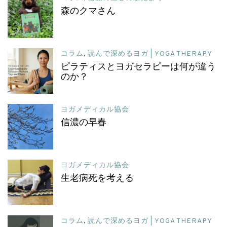
森のクマさん
コラム
,
読んで深めるヨガ | YOGA THERAPY
ピラティスとヨガセラピーは何が違う
のか？
ヨガメディカル協会
信濃の早春
ヨガメディカル協会
生老病死を考える
コラム
,
読んで深めるヨガ | YOGA THERAPY