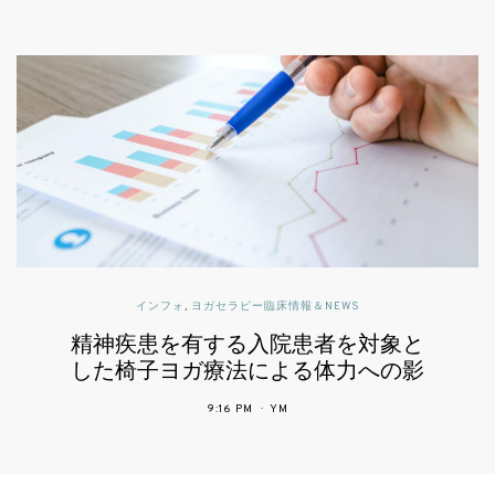
インフォ
,
ヨガセラピー臨床情報＆NEWS
精神疾患を有する入院患者を対象と
した椅子ヨガ療法による体力への影
響
9:16 PM
YM