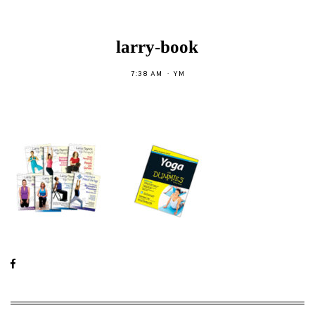
larry-book
7:38 AM
YM