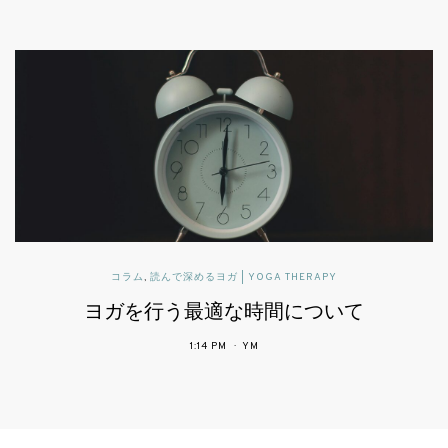
読んで深めるヨガ | YOGA THERAPY
可動域と柔軟性とヨガ
2:43 PM
YM