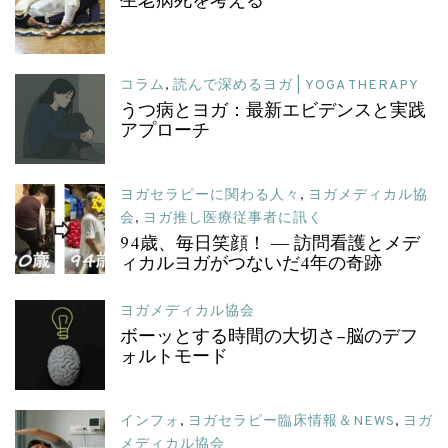
生老病死を考える
コラム
,
読んで深めるヨガ | YOGA THERAPY
うつ病とヨガ：最新エビデンスと実践
アプローチ
ヨガセラピーに関わる人々
,
ヨガメディカル協
会
,
ヨガ推し医療従事者に訊く
94歳、毎日笑顔！ ― 訪問看護とメデ
ィカルヨガがつないだ4年の奇跡
ヨガメディカル協会
ボーッとする時間の大切さ–脳のデフ
ォルトモード
インフォ
,
ヨガセラピー臨床情報＆NEWS
,
ヨガ
メディカル協会