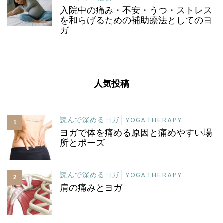
入院中の痛み・不安・うつ・ストレス
を和らげるための補助療法としてのヨ
ガ
人気投稿
読んで深めるヨガ | YOGA THERAPY
1
ヨガで体を痛める原因と痛めやすい場
所とポーズ
読んで深めるヨガ | YOGA THERAPY
2
肩の痛みとヨガ