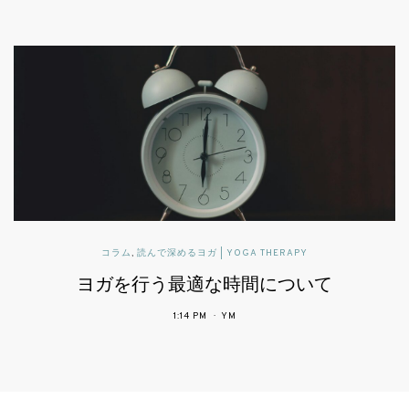
読んで深めるヨガ | YOGA THERAPY
可動域と柔軟性とヨガ
2:43 PM
YM