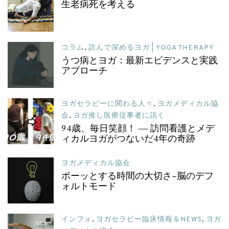
生老病死を考える
コラム
,
読んで深めるヨガ | YOGA THERAPY
うつ病とヨガ：最新エビデンスと実践
アプローチ
ヨガセラピーに関わる人々
,
ヨガメディカル協
会
,
ヨガ推し医療従事者に訊く
94歳、毎日笑顔！ ― 訪問看護とメデ
ィカルヨガがつないだ4年の奇跡
ヨガメディカル協会
ボーッとする時間の大切さ–脳のデフ
ォルトモード
インフォ
,
ヨガセラピー臨床情報＆NEWS
,
ヨガ