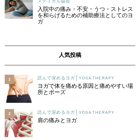
メディカル協会
入院中の痛み・不安・うつ・ストレス
を和らげるための補助療法としてのヨ
ガ
人気投稿
読んで深めるヨガ | YOGA THERAPY
1
ヨガで体を痛める原因と痛めやすい場
所とポーズ
読んで深めるヨガ | YOGA THERAPY
2
肩の痛みとヨガ