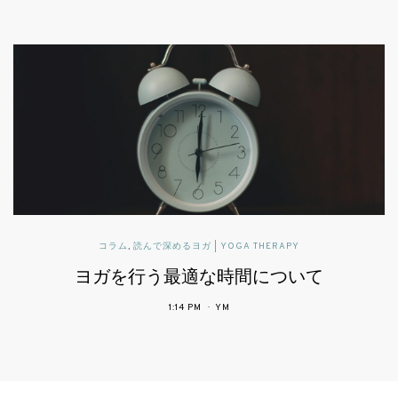
パブリックヘルスに活かすヨガセラピー
患者中心の医療で期待されるヨガ
4:34 PM
YM