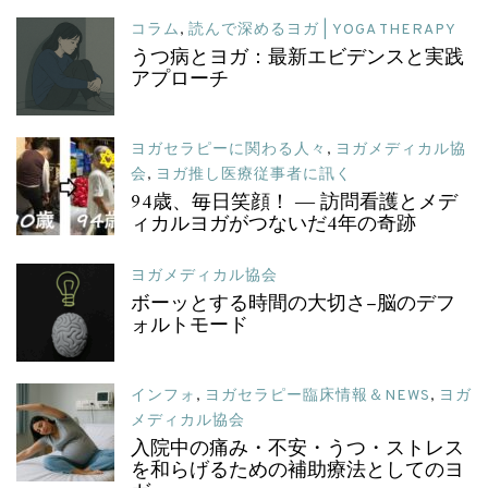
コラム
,
読んで深めるヨガ | YOGA THERAPY
うつ病とヨガ：最新エビデンスと実践
アプローチ
ヨガセラピーに関わる人々
,
ヨガメディカル協
会
,
ヨガ推し医療従事者に訊く
94歳、毎日笑顔！ ― 訪問看護とメデ
ィカルヨガがつないだ4年の奇跡
ヨガメディカル協会
ボーッとする時間の大切さ–脳のデフ
ォルトモード
インフォ
,
ヨガセラピー臨床情報＆NEWS
,
ヨガ
メディカル協会
入院中の痛み・不安・うつ・ストレス
を和らげるための補助療法としてのヨ