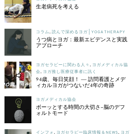
生老病死を考える
コラム
,
読んで深めるヨガ | YOGA THERAPY
うつ病とヨガ：最新エビデンスと実践
アプローチ
ヨガセラピーに関わる人々
,
ヨガメディカル協
会
,
ヨガ推し医療従事者に訊く
94歳、毎日笑顔！ ― 訪問看護とメデ
ィカルヨガがつないだ4年の奇跡
ヨガメディカル協会
ボーッとする時間の大切さ–脳のデフ
ォルトモード
インフォ
,
ヨガセラピー臨床情報＆NEWS
,
ヨガ