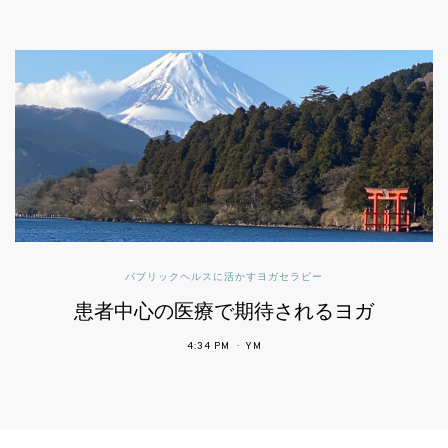
パブリックヘルスに活かすヨガセラピー
患者中心の医療で期待されるヨガ
4:34 PM
YM