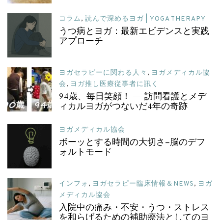
コラム
,
読んで深めるヨガ | YOGA THERAPY
うつ病とヨガ：最新エビデンスと実践
アプローチ
ヨガセラピーに関わる人々
,
ヨガメディカル協
会
,
ヨガ推し医療従事者に訊く
94歳、毎日笑顔！ ― 訪問看護とメデ
ィカルヨガがつないだ4年の奇跡
ヨガメディカル協会
ボーッとする時間の大切さ–脳のデフ
ォルトモード
インフォ
,
ヨガセラピー臨床情報＆NEWS
,
ヨガ
メディカル協会
入院中の痛み・不安・うつ・ストレス
を和らげるための補助療法としてのヨ