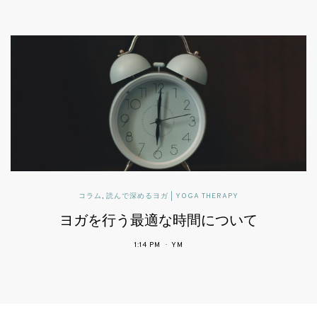
読んで深めるヨガ | YOGA THERAPY
可動域と柔軟性とヨガ
2:43 PM
YM