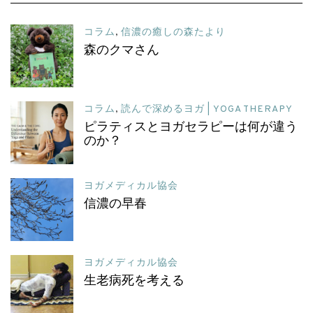
コラム
,
信濃の癒しの森たより
森のクマさん
コラム
,
読んで深めるヨガ | YOGA THERAPY
ピラティスとヨガセラピーは何が違う
のか？
ヨガメディカル協会
信濃の早春
ヨガメディカル協会
生老病死を考える