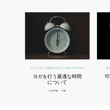
読んで深めるヨガ | YOGA THERAPY
読んで深めるヨガ | YOGA THERA
ガを行う最適な時間
可動域と柔軟性とヨ
について
2:43 PM
YM
1:14 PM
YM