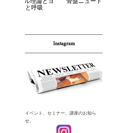
理論とヨ
骨盤ニュートラルとヨガ
調身・調
呼吸
p
Instagram
イベント、セミナー、講座のお知ら
せ。