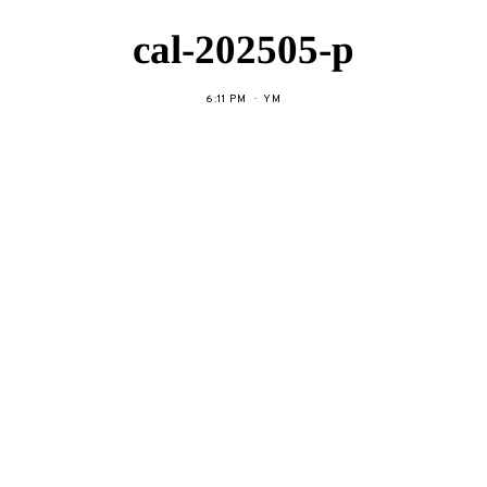
cal-202505-p
6:11 PM
YM