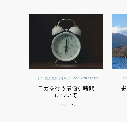
OGA THERAPY
パブリックヘルスに活かすヨガセラピー
適な時間
患者中心の医療で期待
されるヨガ
て
M
4:34 PM
YM