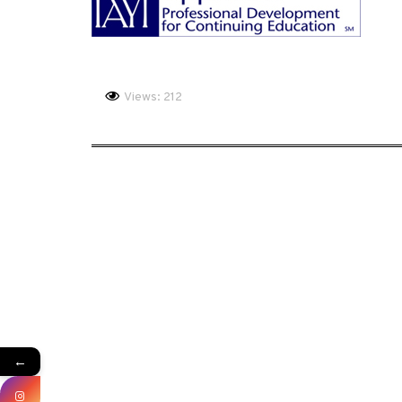
Views: 212
←