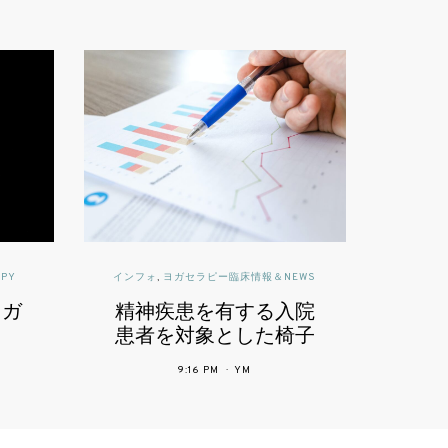
報＆NEWS
読んで深めるヨガ | YOGA THERAPY
る入院
腰を痛めず前屈を深め
た椅子
る
体力へ
8:36 PM
YM