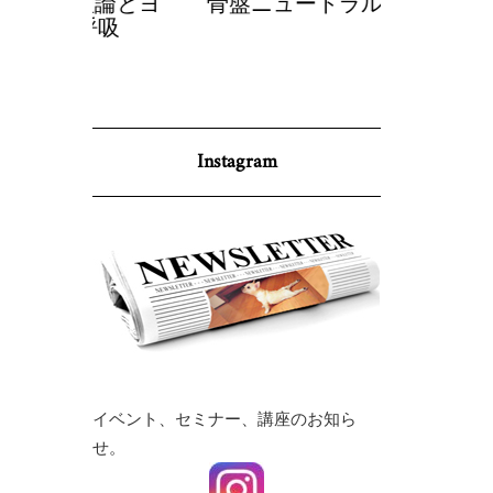
理論とヨ
骨盤ニュートラルとヨガ
調身・調
呼吸
p
Instagram
イベント、セミナー、講座のお知ら
せ。