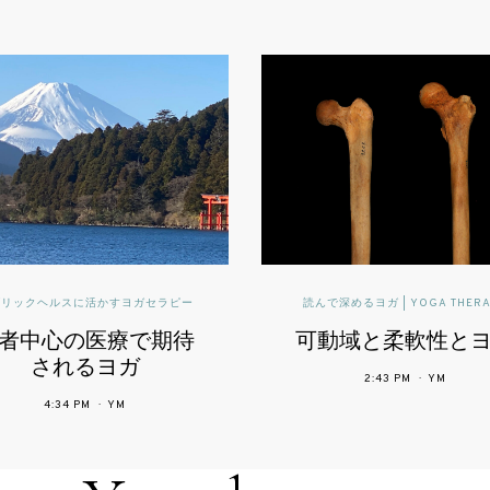
読んで深めるヨガ | YOGA THERAPY
インフォ
,
ヨガセラピー臨床情
可動域と柔軟性とヨガ
精神疾患を有す
患者を対象とし
2:43 PM
YM
ヨガ療法による
9:16 PM
YM
の影響