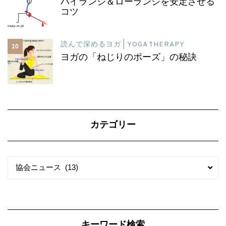
ハイランジ＆ローランジを安定させる
コツ
読んで深めるヨガ | YOGA THERAPY
10
ヨガの「ねじりのポーズ」の秘訣
カテゴリー
カ
カ
協会ニュース (13)
テ
テ
ゴ
ゴ
リ
リ
ー
ー
キーワード検索