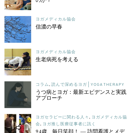
のか？
ヨガメディカル協会
信濃の早春
ヨガメディカル協会
生老病死を考える
コラム
,
読んで深めるヨガ | YOGA THERAPY
うつ病とヨガ：最新エビデンスと実践
アプローチ
ヨガセラピーに関わる人々
,
ヨガメディカル協
会
,
ヨガ推し医療従事者に訊く
94歳、毎日笑顔！ ― 訪問看護とメデ