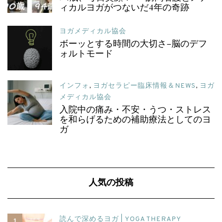
ィカルヨガがつないだ4年の奇跡
ヨガメディカル協会
ボーッとする時間の大切さ–脳のデフ
ォルトモード
インフォ
,
ヨガセラピー臨床情報＆NEWS
,
ヨガ
メディカル協会
入院中の痛み・不安・うつ・ストレス
を和らげるための補助療法としてのヨ
ガ
人気の投稿
読んで深めるヨガ | YOGA THERAPY
1