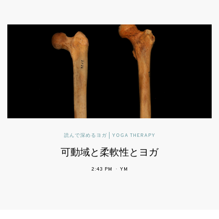
読んで深めるヨガ | YOGA THERAPY
可動域と柔軟性とヨガ
2:43 PM
YM