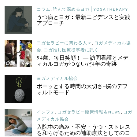
コラム
,
読んで深めるヨガ | YOGA THERAPY
うつ病とヨガ：最新エビデンスと実践
アプローチ
ヨガセラピーに関わる人々
,
ヨガメディカル協
会
,
ヨガ推し医療従事者に訊く
94歳、毎日笑顔！ ― 訪問看護とメデ
ィカルヨガがつないだ4年の奇跡
ヨガメディカル協会
ボーッとする時間の大切さ–脳のデフ
ォルトモード
インフォ
,
ヨガセラピー臨床情報＆NEWS
,
ヨガ
メディカル協会
入院中の痛み・不安・うつ・ストレス
を和らげるための補助療法としてのヨ