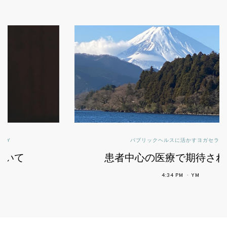
パブリックヘルスに活かすヨガセラピー
患者中心の医療で期待されるヨガ
4:34 PM
YM