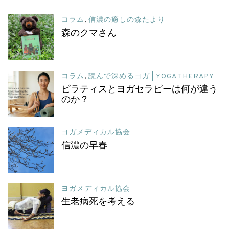
コラム
,
信濃の癒しの森たより
森のクマさん
コラム
,
読んで深めるヨガ | YOGA THERAPY
ピラティスとヨガセラピーは何が違う
のか？
ヨガメディカル協会
信濃の早春
ヨガメディカル協会
生老病死を考える