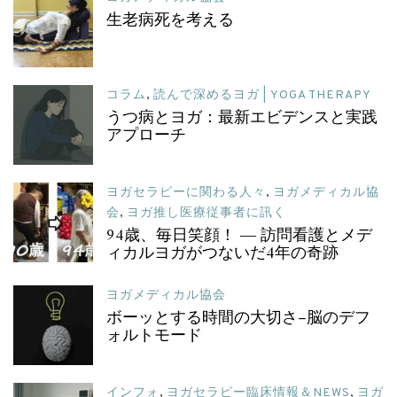
生老病死を考える
コラム
,
読んで深めるヨガ | YOGA THERAPY
うつ病とヨガ：最新エビデンスと実践
アプローチ
ヨガセラピーに関わる人々
,
ヨガメディカル協
会
,
ヨガ推し医療従事者に訊く
94歳、毎日笑顔！ ― 訪問看護とメデ
ィカルヨガがつないだ4年の奇跡
ヨガメディカル協会
ボーッとする時間の大切さ–脳のデフ
ォルトモード
インフォ
,
ヨガセラピー臨床情報＆NEWS
,
ヨガ