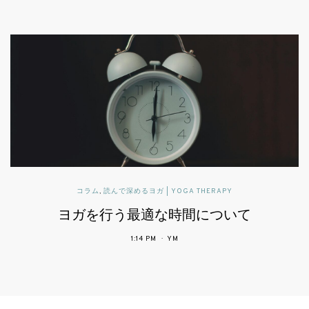
読んで深めるヨガ | YOGA THERAPY
可動域と柔軟性とヨガ
2:43 PM
YM