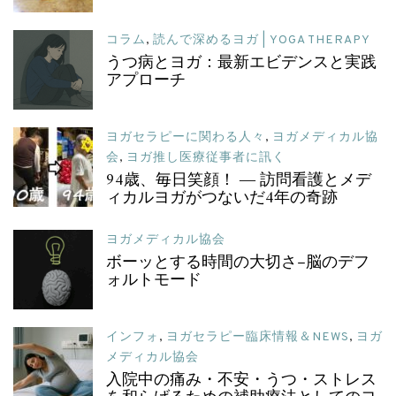
コラム
,
読んで深めるヨガ | YOGA THERAPY
うつ病とヨガ：最新エビデンスと実践
アプローチ
ヨガセラピーに関わる人々
,
ヨガメディカル協
会
,
ヨガ推し医療従事者に訊く
94歳、毎日笑顔！ ― 訪問看護とメデ
ィカルヨガがつないだ4年の奇跡
ヨガメディカル協会
ボーッとする時間の大切さ–脳のデフ
ォルトモード
インフォ
,
ヨガセラピー臨床情報＆NEWS
,
ヨガ
メディカル協会
入院中の痛み・不安・うつ・ストレス