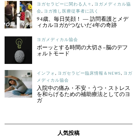
ヨガセラピーに関わる人々
,
ヨガメディカル協
会
,
ヨガ推し医療従事者に訊く
94歳、毎日笑顔！ ― 訪問看護とメデ
ィカルヨガがつないだ4年の奇跡
ヨガメディカル協会
ボーッとする時間の大切さ–脳のデフ
ォルトモード
インフォ
,
ヨガセラピー臨床情報＆NEWS
,
ヨガ
メディカル協会
入院中の痛み・不安・うつ・ストレス
を和らげるための補助療法としてのヨ
ガ
人気投稿