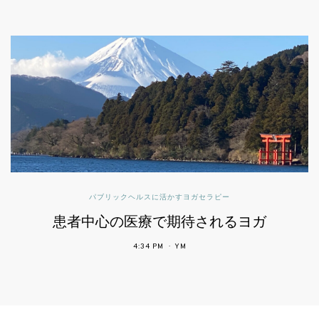
パブリックヘルスに活かすヨガセラピー
患者中心の医療で期待されるヨガ
4:34 PM
YM