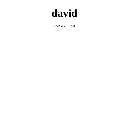
david
1:59 AM
YM