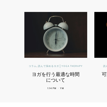
YOGA THERAPY
読んで深めるヨガ | YOGA THERAPY
最適な時間
可動域と柔軟性とヨガ
いて
2:43 PM
YM
YM