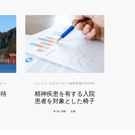
情報＆NEWS
読んで深めるヨガ | YOGA THERAPY
する入院
ヨガで体を痛める原因
した椅子
と痛めやすい場所とポ
る体力へ
ーズ
12:03 PM
YM