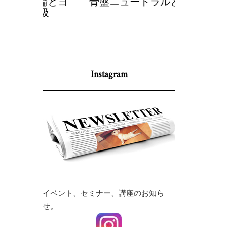
理論とヨ
骨盤ニュートラルとヨガ
調身・調
呼吸
p
Instagram
イベント、セミナー、講座のお知ら
せ。