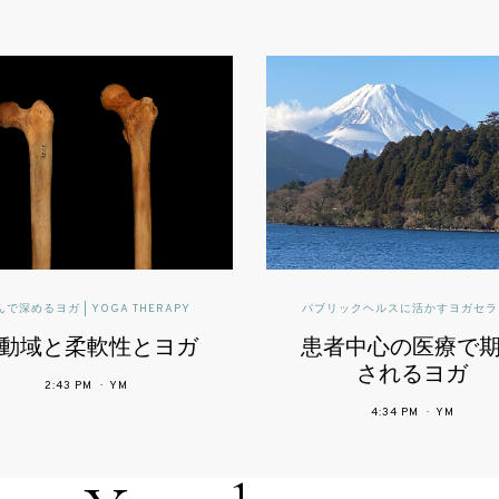
パブリックヘルスに活かすヨガセラピー
インフォ
,
ヨガセラピー臨床
患者中心の医療で期待
精神疾患を有
患者を対象と
されるヨガ
ヨガ療法によ
4:34 PM
YM
9:16 PM
YM
の影響