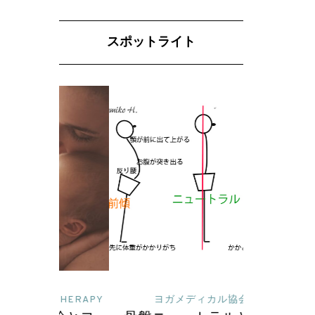
スポットライト
 THERAPY
ヨガメディカル協会
読んで深めるヨガ