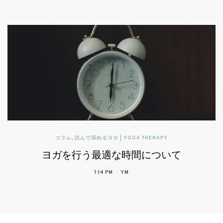
パブリックヘルスに活かすヨガセラピー
患者中心の医療で期待されるヨガ
4:34 PM
YM