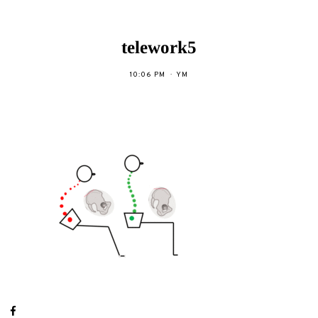
telework5
10:06 PM
YM