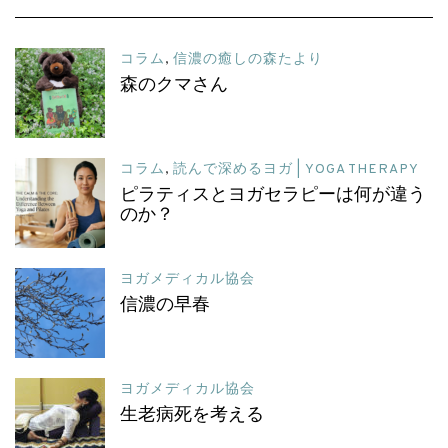
コラム
,
信濃の癒しの森たより
森のクマさん
コラム
,
読んで深めるヨガ | YOGA THERAPY
ピラティスとヨガセラピーは何が違う
のか？
ヨガメディカル協会
信濃の早春
ヨガメディカル協会
生老病死を考える