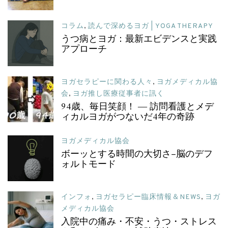
コラム
,
読んで深めるヨガ | YOGA THERAPY
うつ病とヨガ：最新エビデンスと実践
アプローチ
ヨガセラピーに関わる人々
,
ヨガメディカル協
会
,
ヨガ推し医療従事者に訊く
94歳、毎日笑顔！ ― 訪問看護とメデ
ィカルヨガがつないだ4年の奇跡
ヨガメディカル協会
ボーッとする時間の大切さ–脳のデフ
ォルトモード
インフォ
,
ヨガセラピー臨床情報＆NEWS
,
ヨガ
メディカル協会
入院中の痛み・不安・うつ・ストレス