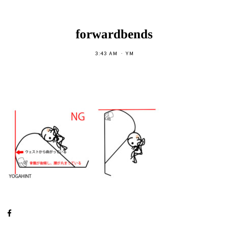
forwardbends
3:43 AM
YM