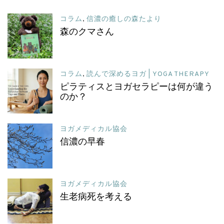
コラム
,
信濃の癒しの森たより
森のクマさん
コラム
,
読んで深めるヨガ | YOGA THERAPY
ピラティスとヨガセラピーは何が違う
のか？
ヨガメディカル協会
信濃の早春
ヨガメディカル協会
生老病死を考える