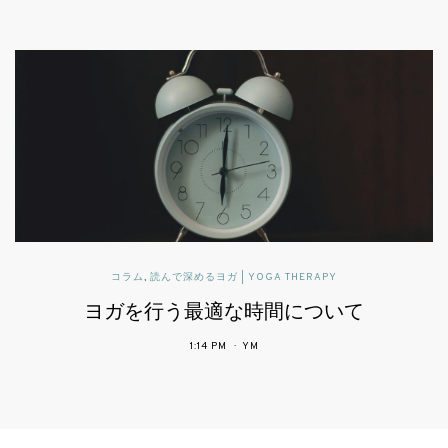
パブリックヘルスに活かすヨガセラピー
患者中心の医療で期待されるヨガ
4:34 PM
YM