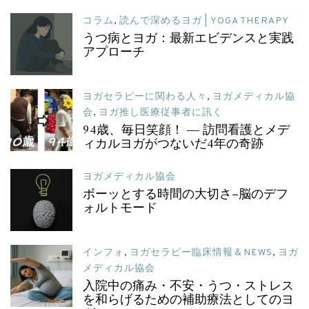
コラム
,
読んで深めるヨガ | YOGA THERAPY
うつ病とヨガ：最新エビデンスと実践
アプローチ
ヨガセラピーに関わる人々
,
ヨガメディカル協
会
,
ヨガ推し医療従事者に訊く
94歳、毎日笑顔！ ― 訪問看護とメデ
ィカルヨガがつないだ4年の奇跡
ヨガメディカル協会
ボーッとする時間の大切さ–脳のデフ
ォルトモード
インフォ
,
ヨガセラピー臨床情報＆NEWS
,
ヨガ
メディカル協会
入院中の痛み・不安・うつ・ストレス
を和らげるための補助療法としてのヨ