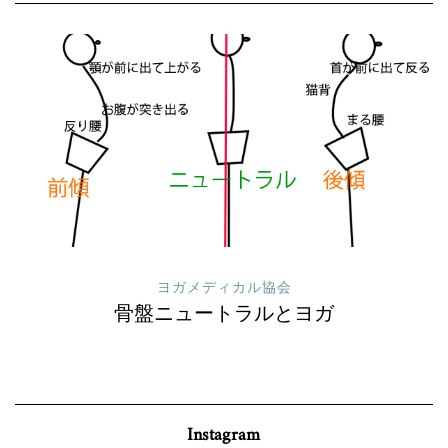
ヨガメディカル協会
読んで
骨盤ニュートラルとヨガ
調身・調
Instagram