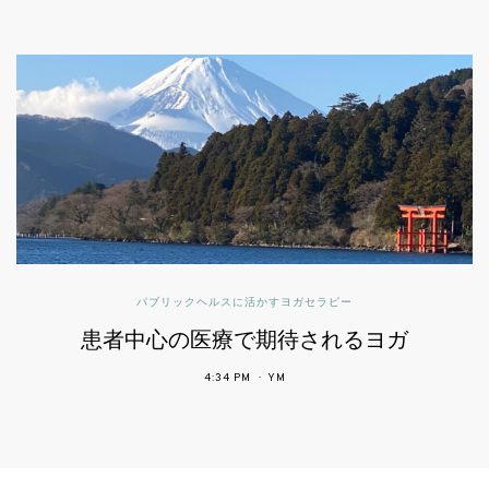
パブリックヘルスに活かすヨガセラピー
患者中心の医療で期待されるヨガ
4:34 PM
YM