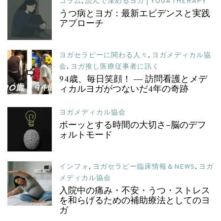
コラム
,
読んで深めるヨガ | YOGA THERAPY
うつ病とヨガ：最新エビデンスと実践
アプローチ
ヨガセラピーに関わる人々
,
ヨガメディカル協
会
,
ヨガ推し医療従事者に訊く
94歳、毎日笑顔！ ― 訪問看護とメデ
ィカルヨガがつないだ4年の奇跡
ヨガメディカル協会
ボーッとする時間の大切さ–脳のデフ
ォルトモード
インフォ
,
ヨガセラピー臨床情報＆NEWS
,
ヨガ
メディカル協会
入院中の痛み・不安・うつ・ストレス
を和らげるための補助療法としてのヨ
ガ